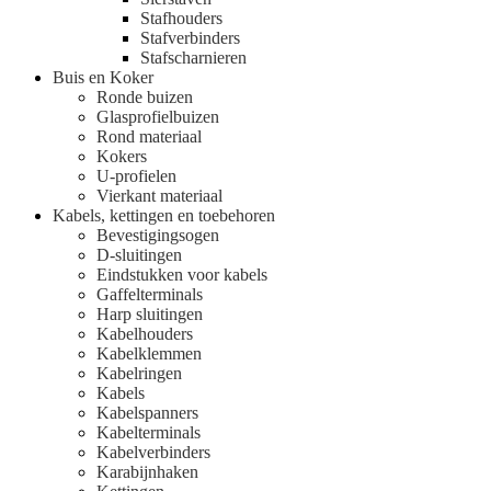
Stafhouders
Stafverbinders
Stafscharnieren
Buis en Koker
Ronde buizen
Glasprofielbuizen
Rond materiaal
Kokers
U-profielen
Vierkant materiaal
Kabels, kettingen en toebehoren
Bevestigingsogen
D-sluitingen
Eindstukken voor kabels
Gaffelterminals
Harp sluitingen
Kabelhouders
Kabelklemmen
Kabelringen
Kabels
Kabelspanners
Kabelterminals
Kabelverbinders
Karabijnhaken