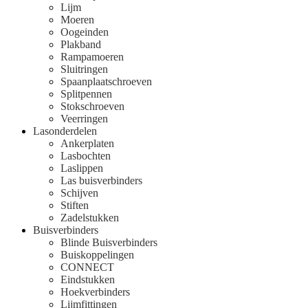
Lijm
Moeren
Oogeinden
Plakband
Rampamoeren
Sluitringen
Spaanplaatschroeven
Splitpennen
Stokschroeven
Veerringen
Lasonderdelen
Ankerplaten
Lasbochten
Laslippen
Las buisverbinders
Schijven
Stiften
Zadelstukken
Buisverbinders
Blinde Buisverbinders
Buiskoppelingen
CONNECT
Eindstukken
Hoekverbinders
Lijmfittingen