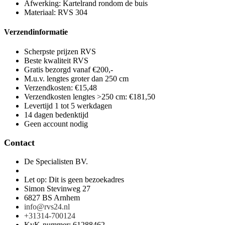
Afwerking: Kartelrand rondom de buis
Materiaal: RVS 304
Verzendinformatie
Scherpste prijzen RVS
Beste kwaliteit RVS
Gratis bezorgd vanaf €200,-
M.u.v. lengtes groter dan 250 cm
Verzendkosten: €15,48
Verzendkosten lengtes >250 cm: €181,50
Levertijd 1 tot 5 werkdagen
14 dagen bedenktijd
Geen account nodig
Contact
De Specialisten BV.
Let op: Dit is geen bezoekadres
Simon Stevinweg 27
6827 BS Arnhem
info@rvs24.nl
+31314-700124
KvK-nummer: 61288462