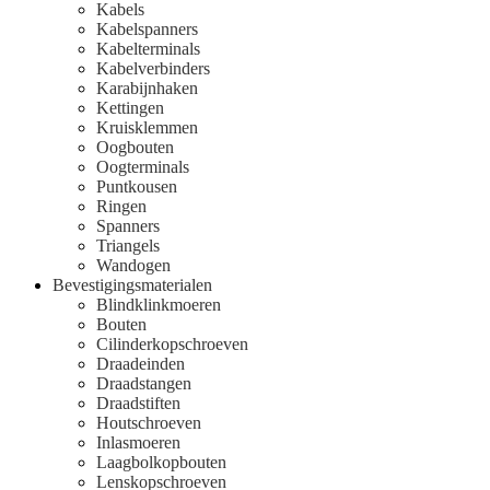
Kabels
Kabelspanners
Kabelterminals
Kabelverbinders
Karabijnhaken
Kettingen
Kruisklemmen
Oogbouten
Oogterminals
Puntkousen
Ringen
Spanners
Triangels
Wandogen
Bevestigingsmaterialen
Blindklinkmoeren
Bouten
Cilinderkopschroeven
Draadeinden
Draadstangen
Draadstiften
Houtschroeven
Inlasmoeren
Laagbolkopbouten
Lenskopschroeven