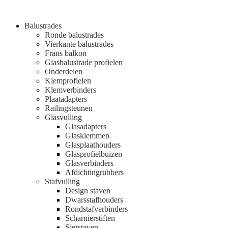
Balustrades
Ronde balustrades
Vierkante balustrades
Frans balkon
Glasbalustrade profielen
Onderdelen
Klemprofielen
Klemverbinders
Plaatadapters
Railingsteunen
Glasvulling
Glasadapters
Glasklemmen
Glasplaathouders
Glasprofielbuizen
Glasverbinders
Afdichtingrubbers
Stafvulling
Design staven
Dwarsstafhouders
Rondstafverbinders
Scharnierstiften
Sierstaven