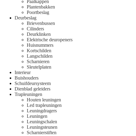
Paalkappen
Plantenbakken
Poortbeslag
Deurbeslag
Brievenbussen
Cilinders
Deurklinken
Elektrische deuropeners
Huisnummers
Kortschilden
Langschilden
Scharnieren
Sleutelplaten
Interieur
Buishouders
Schuifdeursysteem
Dienblad geleiders
Trapleuningen
Houten leuningen
Led trapleuningen
Leuningdragers
Leuningen
Leuningschalen
Leuningsteunen
Scharnierstiften