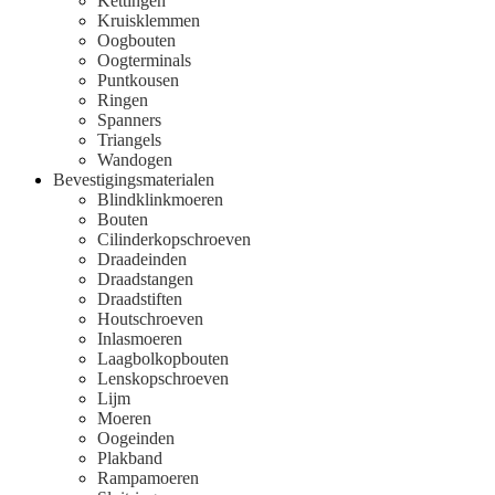
Kettingen
Kruisklemmen
Oogbouten
Oogterminals
Puntkousen
Ringen
Spanners
Triangels
Wandogen
Bevestigingsmaterialen
Blindklinkmoeren
Bouten
Cilinderkopschroeven
Draadeinden
Draadstangen
Draadstiften
Houtschroeven
Inlasmoeren
Laagbolkopbouten
Lenskopschroeven
Lijm
Moeren
Oogeinden
Plakband
Rampamoeren