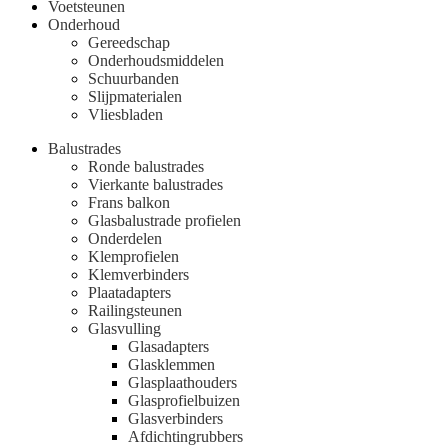
Voetsteunen
Onderhoud
Gereedschap
Onderhoudsmiddelen
Schuurbanden
Slijpmaterialen
Vliesbladen
Balustrades
Ronde balustrades
Vierkante balustrades
Frans balkon
Glasbalustrade profielen
Onderdelen
Klemprofielen
Klemverbinders
Plaatadapters
Railingsteunen
Glasvulling
Glasadapters
Glasklemmen
Glasplaathouders
Glasprofielbuizen
Glasverbinders
Afdichtingrubbers