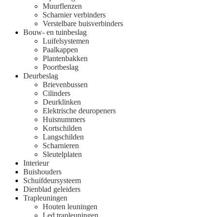
Muurflenzen
Scharnier verbinders
Verstelbare buisverbinders
Bouw- en tuinbeslag
Luifelsystemen
Paalkappen
Plantenbakken
Poortbeslag
Deurbeslag
Brievenbussen
Cilinders
Deurklinken
Elektrische deuropeners
Huisnummers
Kortschilden
Langschilden
Scharnieren
Sleutelplaten
Interieur
Buishouders
Schuifdeursysteem
Dienblad geleiders
Trapleuningen
Houten leuningen
Led trapleuningen