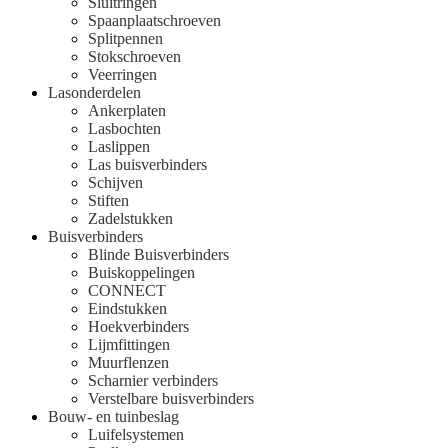
Sluitringen
Spaanplaatschroeven
Splitpennen
Stokschroeven
Veerringen
Lasonderdelen
Ankerplaten
Lasbochten
Laslippen
Las buisverbinders
Schijven
Stiften
Zadelstukken
Buisverbinders
Blinde Buisverbinders
Buiskoppelingen
CONNECT
Eindstukken
Hoekverbinders
Lijmfittingen
Muurflenzen
Scharnier verbinders
Verstelbare buisverbinders
Bouw- en tuinbeslag
Luifelsystemen