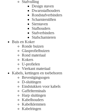
Stafvulling
Design staven
Dwarsstafhouders
Rondstafverbinders
Scharnierstiften
Sierstaven
Stafhouders
Stafverbinders
Stafscharnieren
Buis en Koker
Ronde buizen
Glasprofielbuizen
Rond materiaal
Kokers
U-profielen
Vierkant materiaal
Kabels, kettingen en toebehoren
Bevestigingsogen
D-sluitingen
Eindstukken voor kabels
Gaffelterminals
Harp sluitingen
Kabelhouders
Kabelklemmen
Kabelringen