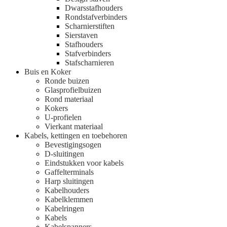
Dwarsstafhouders
Rondstafverbinders
Scharnierstiften
Sierstaven
Stafhouders
Stafverbinders
Stafscharnieren
Buis en Koker
Ronde buizen
Glasprofielbuizen
Rond materiaal
Kokers
U-profielen
Vierkant materiaal
Kabels, kettingen en toebehoren
Bevestigingsogen
D-sluitingen
Eindstukken voor kabels
Gaffelterminals
Harp sluitingen
Kabelhouders
Kabelklemmen
Kabelringen
Kabels
Kabelspanners