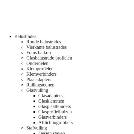
Balustrades
Ronde balustrades
Vierkante balustrades
Frans balkon
Glasbalustrade profielen
Onderdelen
Klemprofielen
Klemverbinders
Plaatadapters
Railingsteunen
Glasvulling
Glasadapters
Glasklemmen
Glasplaathouders
Glasprofielbuizen
Glasverbinders
Afdichtingrubbers
Stafvulling
Design staven