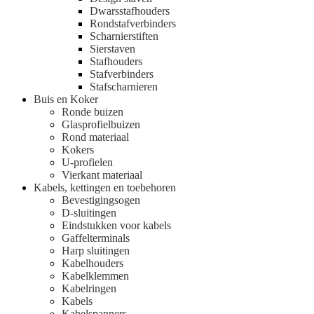
Dwarsstafhouders
Rondstafverbinders
Scharnierstiften
Sierstaven
Stafhouders
Stafverbinders
Stafscharnieren
Buis en Koker
Ronde buizen
Glasprofielbuizen
Rond materiaal
Kokers
U-profielen
Vierkant materiaal
Kabels, kettingen en toebehoren
Bevestigingsogen
D-sluitingen
Eindstukken voor kabels
Gaffelterminals
Harp sluitingen
Kabelhouders
Kabelklemmen
Kabelringen
Kabels
Kabelspanners