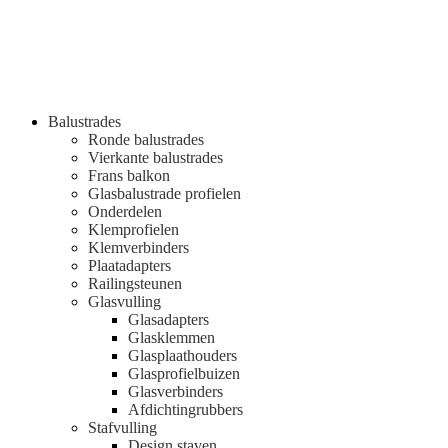
Balustrades
Ronde balustrades
Vierkante balustrades
Frans balkon
Glasbalustrade profielen
Onderdelen
Klemprofielen
Klemverbinders
Plaatadapters
Railingsteunen
Glasvulling
Glasadapters
Glasklemmen
Glasplaathouders
Glasprofielbuizen
Glasverbinders
Afdichtingrubbers
Stafvulling
Design staven