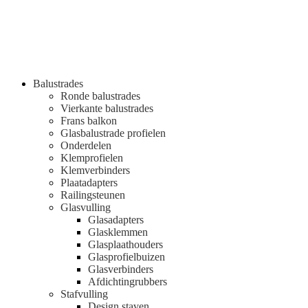
Balustrades
Ronde balustrades
Vierkante balustrades
Frans balkon
Glasbalustrade profielen
Onderdelen
Klemprofielen
Klemverbinders
Plaatadapters
Railingsteunen
Glasvulling
Glasadapters
Glasklemmen
Glasplaathouders
Glasprofielbuizen
Glasverbinders
Afdichtingrubbers
Stafvulling
Design staven