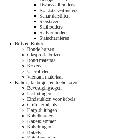
Dwarsstafhouders
Rondstafverbinders
Scharnierstiften
Sierstaven
Stafhouders
Stafverbinders
Stafscharnieren
Buis en Koker
Ronde buizen
Glasprofielbuizen
Rond materiaal
Kokers
U-profielen
Vierkant materiaal
Kabels, kettingen en toebehoren
Bevestigingsogen
D-sluitingen
Eindstukken voor kabels
Gaffelterminals
Harp sluitingen
Kabelhouders
Kabelklemmen
Kabelringen
Kabels
Kabelspanners