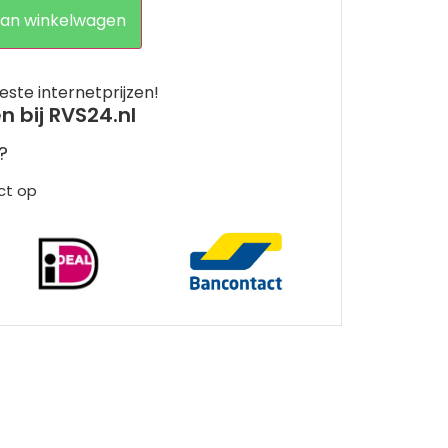
an winkelwagen
este internetprijzen!
en bij RVS24.nl
?
ct op