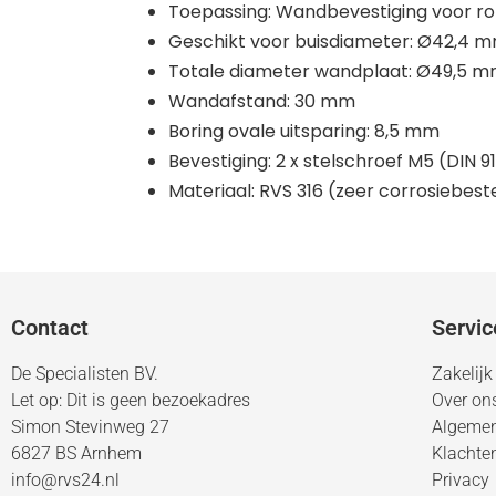
Toepassing: Wandbevestiging voor ro
Geschikt voor buisdiameter: Ø42,4 
Totale diameter wandplaat: Ø49,5 
Wandafstand: 30 mm
Boring ovale uitsparing: 8,5 mm
Bevestiging: 2 x stelschroef M5 (DIN 9
Materiaal: RVS 316 (zeer corrosiebest
Contact
Servic
De Specialisten BV.
Zakelijk
Let op: Dit is geen bezoekadres
Over on
Simon Stevinweg 27
Algeme
6827 BS Arnhem
Klachte
info@rvs24.nl
Privacy