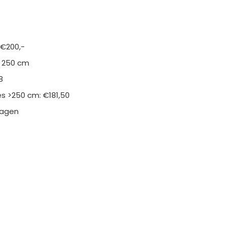
 €200,-
n 250 cm
8
s >250 cm: €181,50
kdagen