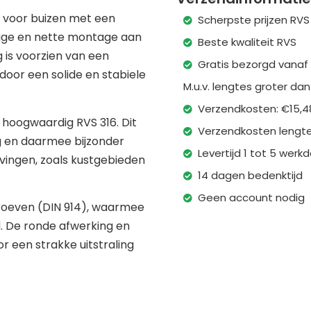
 voor buizen met een
Scherpste prijzen RVS
ige en nette montage aan
Beste kwaliteit RVS
 is voorzien van een
Gratis bezorgd vanaf
rdoor een solide en stabiele
M.u.v. lengtes groter da
Verzendkosten: €15,4
 hoogwaardig RVS 316. Dit
Verzendkosten lengte
ig en daarmee bijzonder
Levertijd 1 tot 5 wer
vingen, zoals kustgebieden
14 dagen bedenktijd
Geen account nodig
roeven (DIN 914), waarmee
d. De ronde afwerking en
 een strakke uitstraling