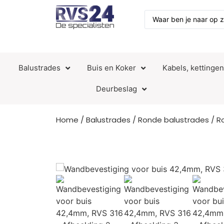
Balustrades
Buis en Koker
Kabels, kettinge
Deurbeslag
Home
/
Balustrades
/
Ronde balustrades
/
R