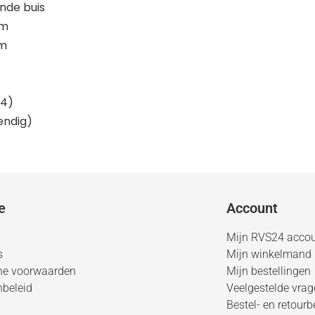
nde buis
mm
mm
14)
endig)
e
Account
Mijn RVS24 acco
s
Mijn winkelmand
ne voorwaarden
Mijn bestellingen
nbeleid
Veelgestelde vra
Bestel- en retourb