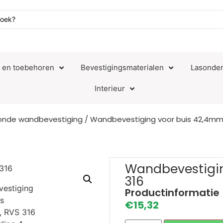
n en toebehoren
Bevestigingsmaterialen
Lasonder
Interieur
onde wandbevestiging
/ Wandbevestiging voor buis 42,4mm,
Wandbevestigin
316
Productinformatie
€
15,32